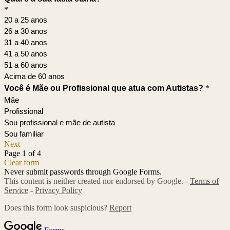
*
20 a 25 anos
26 a 30 anos
31 a 40 anos
41 a 50 anos
51 a 60 anos
Acima de 60 anos
Você é Mãe ou Profissional que atua com Autistas?
*
Mãe
Profissional
Sou profissional e mãe de autista
Sou familiar
Next
Page 1 of 4
Clear form
Never submit passwords through Google Forms.
This content is neither created nor endorsed by Google. -
Terms of
Service
-
Privacy Policy
Does this form look suspicious?
Report